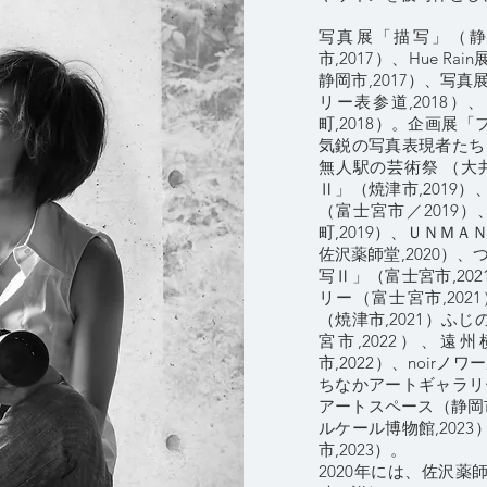
写真展「描写」（静
市,2017）、Hue 
静岡市,2017）、写
リー表参道,2018
町,2018）。企画展「
気鋭の写真表現者たち（
無人駅の芸術祭 （大井
Ⅱ」（焼津市,2019
（富士宮市／2019
町,2019）、ＵＮＭ
佐沢薬師堂,2020）、
写Ⅱ」（富士宮市,20
リー（富士宮市,2021
（焼津市,2021）ふ
宮市,2022）、
市,2022）、noir
ちなかアートギャラリー
アートスペース（静岡市,2
ルケール博物館,202
市,2023）。
​2020年には、佐沢