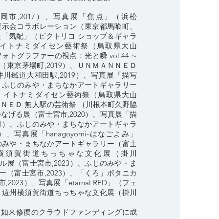
岡市,2017）、写真展「焦点」（浜松
Rain展示会コラボレーション（東京都馬喰町、
真展「気配」（ピクトリコ ショップ＆ギャラ
）、イトナミダイセン藝術祭（鳥取県大山
フォトグラファーの視点：光と瞬 vol.44 ∼
東京茅場町,2019）、ＵＮＭＡＮＮＥＤ
川鐵道大和田駅,2019）、写真展「描写
）、ふじのみや・まちなかアートギャラリー
）、イトナミダイセン藝術祭（鳥取県大山
ＡＮＮＥＤ 無人駅の芸術祭 （川根本町久野脇
つなげる展（富士宮市,2020）、写真展「描
21）、ふじのみや・まちなかアートギャラ
）、写真展「hanagoyomi-はなごよみ」
じのみや・まちなかアートギャラリー（富士
遠州横須賀街道ちっちゃな文化展（掛川
ノワール展（富士宮市,2023）、ふじのみや・ま
（富士宮市,2023）、「くろ」ボタニカ
023）、写真展「etarnal RED」（フェ
3）遠州横須賀街道ちっちゃな文化展（掛川
薬師如来修復のクラウドファンディングに成